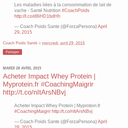
Les maladies liées à la consommation de lait de
vache - Santé Nutrition
#CoachPoids
http://t.co/d8iHD1bdHh
— Coach Poids Sante (@ForzaPersona)
April
29, 2015
Coach Poids Santé
à
mercredi, avril 29, 2015
Partager
MARDI 28 AVRIL 2015
Acheter Impact Whey Protein |
Myprotein.fr #CoachingMaigrir
http://t.co/nItArsNBvj
Acheter Impact Whey Protein | Myprotein.fr
#CoachingMaigrir
http://t.co/nItArsNBvj
— Coach Poids Sante (@ForzaPersona)
April
28, 2015