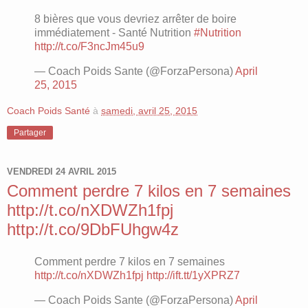
8 bières que vous devriez arrêter de boire
immédiatement - Santé Nutrition
#Nutrition
http://t.co/F3ncJm45u9
— Coach Poids Sante (@ForzaPersona)
April
25, 2015
Coach Poids Santé
à
samedi, avril 25, 2015
Partager
VENDREDI 24 AVRIL 2015
Comment perdre 7 kilos en 7 semaines
http://t.co/nXDWZh1fpj
http://t.co/9DbFUhgw4z
Comment perdre 7 kilos en 7 semaines
http://t.co/nXDWZh1fpj
http://ift.tt/1yXPRZ7
— Coach Poids Sante (@ForzaPersona)
April