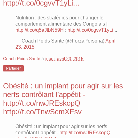
http://t.co/0cgvvT1yLi...
Nutrition : des stratégies pour changer le
comportement alimentaire des Congolais |
http://t.co/q5aJtbN59H
:
http://t.co/0cgvvT1yLi
...
— Coach Poids Sante (@ForzaPersona)
April
23, 2015
Coach Poids Santé
à
jeudi, avril 23, 2015
Partager
Obésité : un implant pour agir sur les
nerfs contrôlant l’appétit -
http://t.co/nwJREskopQ
http://t.co/TnwScmXFsv
Obésité : un implant pour agir sur les nerfs
contrôlant l’appétit -
http://t.co/nwJREskopQ