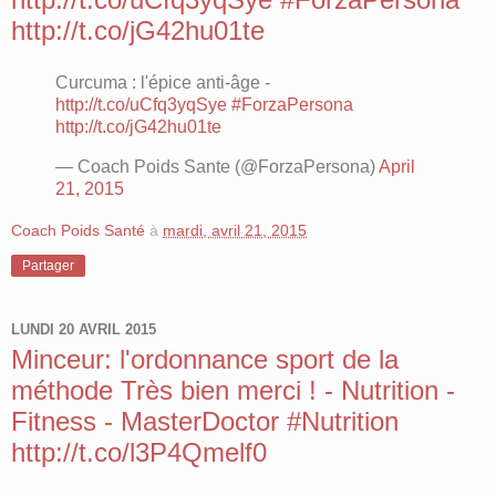
http://t.co/jG42hu01te
Curcuma : l'épice anti-âge -
http://t.co/uCfq3yqSye
#ForzaPersona
http://t.co/jG42hu01te
— Coach Poids Sante (@ForzaPersona)
April
21, 2015
Coach Poids Santé
à
mardi, avril 21, 2015
Partager
LUNDI 20 AVRIL 2015
Minceur: l'ordonnance sport de la
méthode Très bien merci ! - Nutrition -
Fitness - MasterDoctor #Nutrition
http://t.co/l3P4Qmelf0