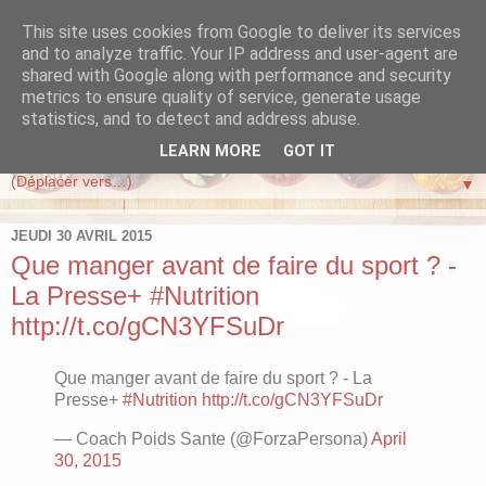
This site uses cookies from Google to deliver its services
FORZA PERSONA
and to analyze traffic. Your IP address and user-agent are
shared with Google along with performance and security
metrics to ensure quality of service, generate usage
Vivre mieux, maigrir, perdre du poids en suivant la méthode
statistics, and to detect and address abuse.
Forza Persona de Coach Poids Sante
LEARN MORE
GOT IT
▼
JEUDI 30 AVRIL 2015
Que manger avant de faire du sport ? -
La Presse+ #Nutrition
http://t.co/gCN3YFSuDr
Que manger avant de faire du sport ? - La
Presse+
#Nutrition
http://t.co/gCN3YFSuDr
— Coach Poids Sante (@ForzaPersona)
April
30, 2015