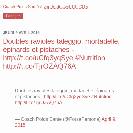
Coach Poids Santé
à
vendredi, avril 10, 2015
Partager
JEUDI 9 AVRIL 2015
Doubles ravioles taleggio, mortadelle,
épinards et pistaches -
http://t.co/uCfq3yqSye #Nutrition
http://t.co/TjrOZAQ76A
Doubles ravioles taleggio, mortadelle, épinards
et pistaches -
http://t.co/uCfq3yqSye
#Nutrition
http://t.co/TjrOZAQ76A
— Coach Poids Sante (@ForzaPersona)
April 9,
2015