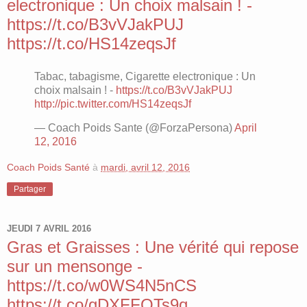
electronique : Un choix malsain ! -
https://t.co/B3vVJakPUJ
https://t.co/HS14zeqsJf
Tabac, tabagisme, Cigarette electronique : Un
choix malsain ! -
https://t.co/B3vVJakPUJ
http://pic.twitter.com/HS14zeqsJf
— Coach Poids Sante (@ForzaPersona)
April
12, 2016
Coach Poids Santé
à
mardi, avril 12, 2016
Partager
JEUDI 7 AVRIL 2016
Gras et Graisses : Une vérité qui repose
sur un mensonge -
https://t.co/w0WS4N5nCS
https://t.co/gDXFFQTs9q