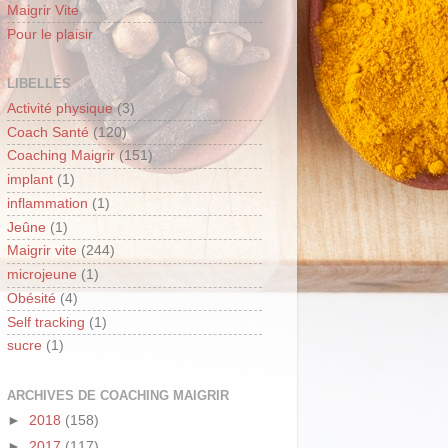
Maigrir Vite
Pour le plaisir
LIBELLÉS
Activité physique
(3)
Coach Santé
(120)
Coaching Maigrir
(151)
implant
(1)
inflammation
(1)
Jeûne
(1)
Maigrir vite
(244)
microjeune
(1)
Obésité
(4)
Self tracking
(1)
sucre
(1)
ARCHIVES DE COACHING MAIGRIR
►
2018
(158)
►
2017
(117)