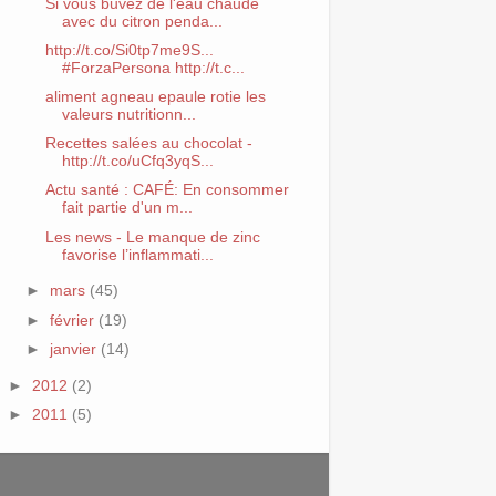
Si vous buvez de l'eau chaude
avec du citron penda...
http://t.co/Si0tp7me9S...
#ForzaPersona http://t.c...
aliment agneau epaule rotie les
valeurs nutritionn...
Recettes salées au chocolat -
http://t.co/uCfq3yqS...
Actu santé : CAFÉ: En consommer
fait partie d'un m...
Les news - Le manque de zinc
favorise l’inflammati...
►
mars
(45)
►
février
(19)
►
janvier
(14)
►
2012
(2)
►
2011
(5)