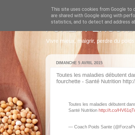
This site uses cookies from Google to de
are shared with Google along with perfo
statistics, and to detect and address a
FORZA PERSON
Vivre mieux, maigrir, perdre du poi
DIMANCHE 5 AVRIL 2015
Toutes les maladies débutent da
fourchette - Santé Nutrition http
Toutes les maladies débutent dans
Santé Nutrition
http://t.co/HV61q
— Coach Poids Sante (@ForzaP