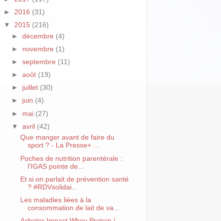
►
2016
(31)
▼
2015
(216)
►
décembre
(4)
►
novembre
(1)
►
septembre
(11)
►
août
(19)
►
juillet
(30)
►
juin
(4)
►
mai
(27)
▼
avril
(42)
Que manger avant de faire du
sport ? - La Presse+ ...
Poches de nutrition parentérale :
l'IGAS pointe de...
Et si on parlait de prévention santé
? #RDVsolidai...
Les maladies liées à la
consommation de lait de va...
Acheter Impact Whey Protein |