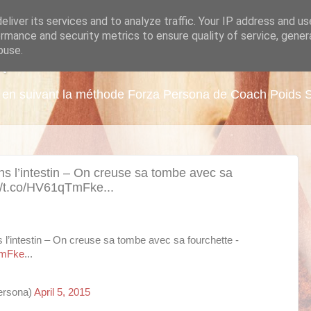
liver its services and to analyze traffic. Your IP address and u
rmance and security metrics to ensure quality of service, gene
buse.
A
ds en suivant la méthode Forza Persona de Coach Poids 
ns l’intestin – On creuse sa tombe avec sa
://t.co/HV61qTmFke...
 l’intestin – On creuse sa tombe avec sa fourchette -
TmFke
...
ersona)
April 5, 2015