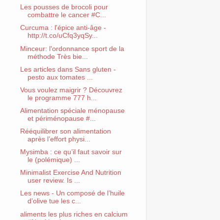
Les pousses de brocoli pour
combattre le cancer #C...
Curcuma : l'épice anti-âge -
http://t.co/uCfq3yqSy...
Minceur: l'ordonnance sport de la
méthode Très bie...
Les articles dans Sans gluten -
pesto aux tomates ...
Vous voulez maigrir ? Découvrez
le programme 777 h...
Alimentation spéciale ménopause
et périménopause #...
Rééquilibrer son alimentation
après l’effort physi...
Mysimba : ce qu’il faut savoir sur
le (polémique) ...
Minimalist Exercise And Nutrition
user review. Is ...
Les news - Un composé de l’huile
d’olive tue les c...
aliments les plus riches en calcium