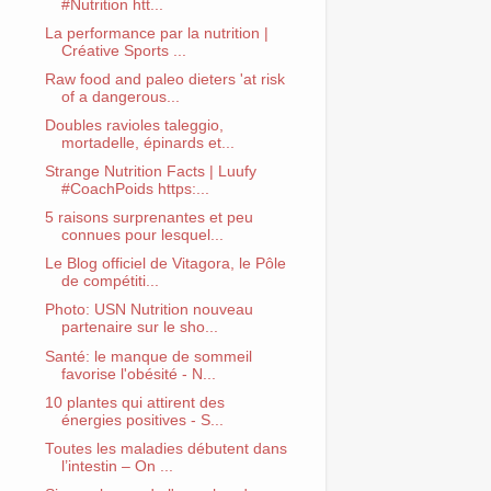
#Nutrition htt...
La performance par la nutrition |
Créative Sports ...
Raw food and paleo dieters 'at risk
of a dangerous...
Doubles ravioles taleggio,
mortadelle, épinards et...
Strange Nutrition Facts | Luufy
#CoachPoids https:...
5 raisons surprenantes et peu
connues pour lesquel...
Le Blog officiel de Vitagora, le Pôle
de compétiti...
Photo: USN Nutrition nouveau
partenaire sur le sho...
Santé: le manque de sommeil
favorise l'obésité - N...
10 plantes qui attirent des
énergies positives - S...
Toutes les maladies débutent dans
l’intestin – On ...