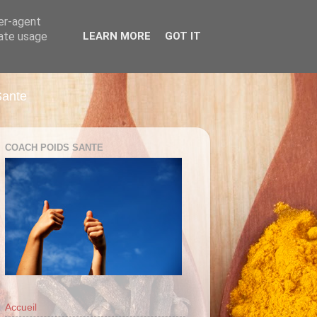
ser-agent
rate usage
LEARN MORE
GOT IT
Sante
COACH POIDS SANTE
Accueil