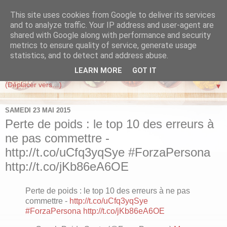
This site uses cookies from Google to deliver its services
FORZA PERSONA
and to analyze traffic. Your IP address and user-agent are
shared with Google along with performance and security
metrics to ensure quality of service, generate usage
Vivre mieux, maigrir, perdre du poids en suivant la méthode
statistics, and to detect and address abuse.
Forza Persona de Coach Poids Sante
LEARN MORE
GOT IT
▼
SAMEDI 23 MAI 2015
Perte de poids : le top 10 des erreurs à
ne pas commettre -
http://t.co/uCfq3yqSye #ForzaPersona
http://t.co/jKb86eA6OE
Perte de poids : le top 10 des erreurs à ne pas
commettre -
http://t.co/uCfq3yqSye
#ForzaPersona
http://t.co/jKb86eA6OE