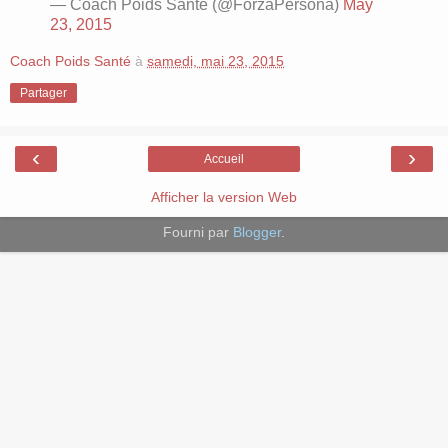
— Coach Poids Sante (@ForzaPersona)
May
23, 2015
Coach Poids Santé
à
samedi, mai 23, 2015
Partager
‹
›
Accueil
Afficher la version Web
Fourni par
Blogger
.