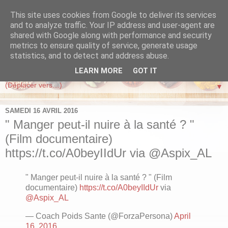
This site uses cookies from Google to deliver its services
FORZA PERSONA
and to analyze traffic. Your IP address and user-agent are
shared with Google along with performance and security
metrics to ensure quality of service, generate usage
Vivre mieux, maigrir, perdre du poids en suivant la méthode
statistics, and to detect and address abuse.
Forza Persona de Coach Poids Sante
LEARN MORE
GOT IT
▼
SAMEDI 16 AVRIL 2016
" Manger peut-il nuire à la santé ? "
(Film documentaire)
https://t.co/A0beyIIdUr via @Aspix_AL
" Manger peut-il nuire à la santé ? " (Film
documentaire)
https://t.co/A0beyIIdUr
via
@Aspix_AL
— Coach Poids Sante (@ForzaPersona)
April
16, 2016