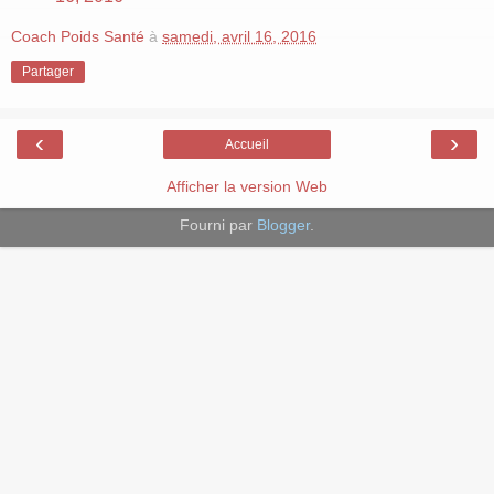
Coach Poids Santé
à
samedi, avril 16, 2016
Partager
‹
›
Accueil
Afficher la version Web
Fourni par
Blogger
.