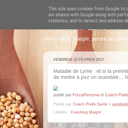
This site uses cookies from Google to de
are shared with Google along with perfo
statistics, and to detect and address a
FORZA PERSON
Vivre mieux, maigrir, perdre du poi
VENDREDI 10 FÉVRIER 2017
Maladie de Lyme : et si la premiè
de mettre à jour un scandale… h
publié par
ForzaPersona
et
Coach Poid
Publié par
Coach Poids Santé
à
vendredi
Libellés :
Coaching Maigrir