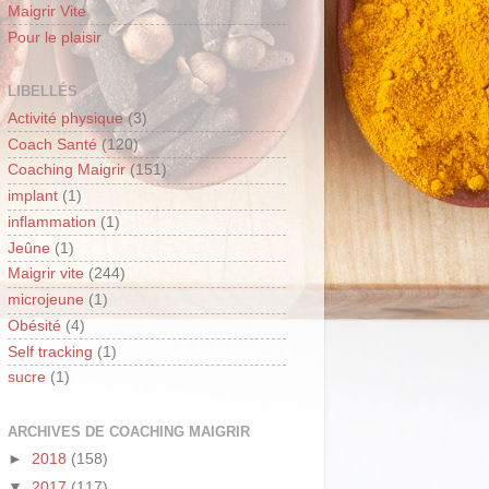
Maigrir Vite
Pour le plaisir
LIBELLÉS
Activité physique
(3)
Coach Santé
(120)
Coaching Maigrir
(151)
implant
(1)
inflammation
(1)
Jeûne
(1)
Maigrir vite
(244)
microjeune
(1)
Obésité
(4)
Self tracking
(1)
sucre
(1)
ARCHIVES DE COACHING MAIGRIR
►
2018
(158)
▼
2017
(117)