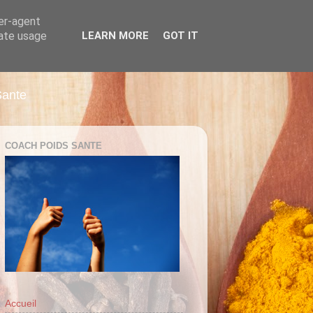
ser-agent
rate usage
LEARN MORE
GOT IT
Sante
COACH POIDS SANTE
Accueil