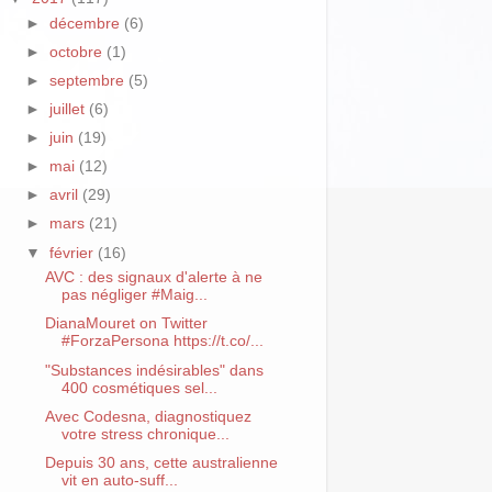
►
décembre
(6)
►
octobre
(1)
►
septembre
(5)
►
juillet
(6)
►
juin
(19)
►
mai
(12)
►
avril
(29)
►
mars
(21)
▼
février
(16)
AVC : des signaux d'alerte à ne
pas négliger #Maig...
DianaMouret on Twitter
#ForzaPersona https://t.co/...
"Substances indésirables" dans
400 cosmétiques sel...
Avec Codesna, diagnostiquez
votre stress chronique...
Depuis 30 ans, cette australienne
vit en auto-suff...