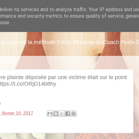
liver its services and to analyze traffic. Your IP address and u
rmance and security metrics to ensure quality of service, gene
buse.
A
ds en suivant la méthode Forza Persona de Coach Poids 
re plainte déposée par une victime était sur le point
ttps://t.co/ORjD14b8hy
s
, février 10, 2017