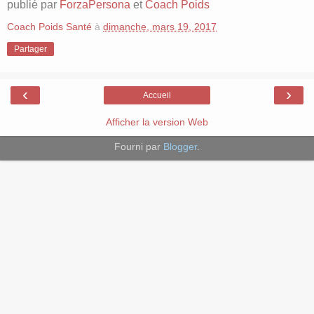
publié par
ForzaPersona
et
Coach Poids
Coach Poids Santé
à
dimanche, mars 19, 2017
Partager
‹
›
Accueil
Afficher la version Web
Fourni par
Blogger
.