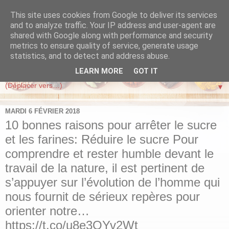
This site uses cookies from Google to deliver its services
FORZA PERSONA
and to analyze traffic. Your IP address and user-agent are
shared with Google along with performance and security
metrics to ensure quality of service, generate usage
Vivre mieux, maigrir, perdre du poids en suivant la méthode
statistics, and to detect and address abuse.
Forza Persona de Coach Poids Sante
LEARN MORE
GOT IT
▼
MARDI 6 FÉVRIER 2018
10 bonnes raisons pour arrêter le sucre
et les farines: Réduire le sucre Pour
comprendre et rester humble devant le
travail de la nature, il est pertinent de
s’appuyer sur l’évolution de l’homme qui
nous fournit de sérieux repères pour
orienter notre…
https://t.co/u8e3OYv2Wt