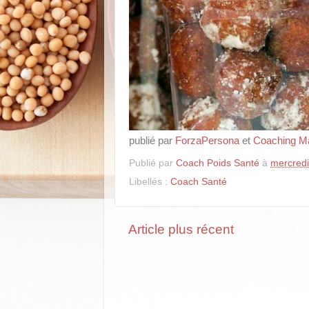
publié par
ForzaPersona
et
Coaching Ma
Publié par
Coach Poids Santé
à
mercredi,
Libellés :
Coach Santé
Article plus récent