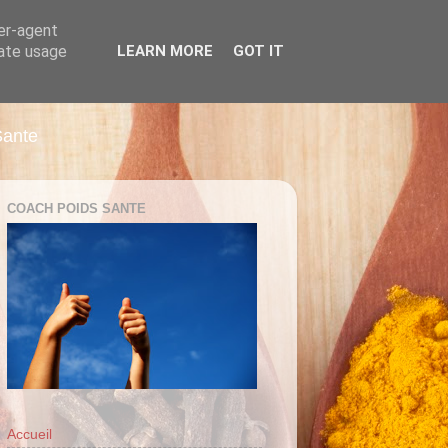
ser-agent
rate usage
LEARN MORE
GOT IT
Sante
COACH POIDS SANTE
Accueil