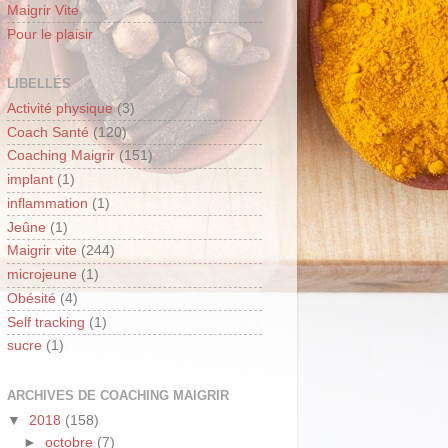
Maigrir Vite
Pour le plaisir
LIBELLÉS
Activité physique
(3)
Coach Santé
(120)
Coaching Maigrir
(151)
implant
(1)
inflammation
(1)
Jeûne
(1)
Maigrir vite
(244)
microjeune
(1)
Obésité
(4)
Self tracking
(1)
sucre
(1)
ARCHIVES DE COACHING MAIGRIR
▼
2018
(158)
►
octobre
(7)