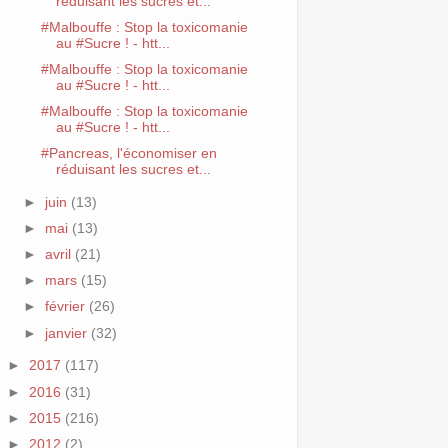
réduisant les sucres et...
#Malbouffe : Stop la toxicomanie
au #Sucre ! - htt...
#Malbouffe : Stop la toxicomanie
au #Sucre ! - htt...
#Malbouffe : Stop la toxicomanie
au #Sucre ! - htt...
#Pancreas, l'économiser en
réduisant les sucres et...
►
juin
(13)
►
mai
(13)
►
avril
(21)
►
mars
(15)
►
février
(26)
►
janvier
(32)
►
2017
(117)
►
2016
(31)
►
2015
(216)
►
2012
(2)