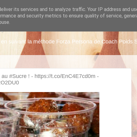
liver its services and to analyze traffic. Your IP address and u
rmance and security metrics to ensure quality of service, gene
buse.
A
ds en suivant la méthode Forza Persona de Coach Poids 
 au #Sucre ! - https://t.co/EnC4E7cd0m -
io2O2DU0