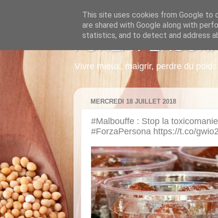
This site uses cookies from Google to de
are shared with Google along with perfo
statistics, and to detect and address a
FORZA PERSON
Vivre mieux, maigrir, perdre du poi
MERCREDI 18 JUILLET 2018
#Malbouffe : Stop la toxicomanie
#ForzaPersona https://t.co/gw