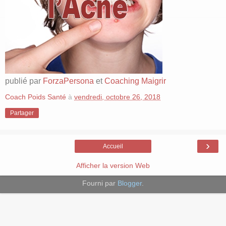
publié par
ForzaPersona
et
Coaching Maigrir
Coach Poids Santé
à
vendredi, octobre 26, 2018
Partager
›
Accueil
Afficher la version Web
Fourni par
Blogger
.