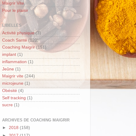
Maigrir Vite
Pour le plaisir
LIBELLÉS
Activité physique
(3)
Coach Santé
(120)
Coaching Maigrir
(151)
implant
(1)
inflammation
(1)
Jeûne
(1)
Maigrir vite
(244)
microjeune
(1)
Obésité
(4)
Self tracking
(1)
sucre
(1)
ARCHIVES DE COACHING MAIGRIR
►
2018
(158)
►
2017
(117)