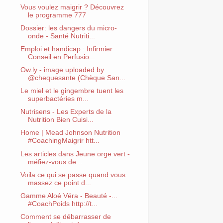
Vous voulez maigrir ? Découvrez
le programme 777
Dossier: les dangers du micro-
onde - Santé Nutriti...
Emploi et handicap : Infirmier
Conseil en Perfusio...
Ow.ly - image uploaded by
@chequesante (Chèque San...
Le miel et le gingembre tuent les
superbactéries m...
Nutrisens - Les Experts de la
Nutrition Bien Cuisi...
Home | Mead Johnson Nutrition
#CoachingMaigrir htt...
Les articles dans Jeune orge vert -
méfiez-vous de...
Voila ce qui se passe quand vous
massez ce point d...
Gamme Aloé Véra - Beauté -...
#CoachPoids http://t...
Comment se débarrasser de