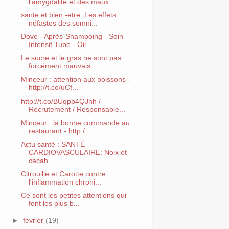
l'amygdalite et des maux...
sante et bien -etre: Les effets
néfastes des somni...
Dove - Après-Shampoing - Soin
Intensif Tube - Oil ...
Le sucre et le gras ne sont pas
forcément mauvais ...
Minceur : attention aux boissons -
http://t.co/uCf...
http://t.co/BUqpb4QJhh /
Recrutement / Responsable...
Minceur : la bonne commande au
restaurant - http:/...
Actu santé : SANTÉ
CARDIOVASCULAIRE: Noix et
cacah...
Citrouille et Carotte contre
l'inflammation chroni...
Ce sont les petites attentions qui
font les plus b...
►
février
(19)