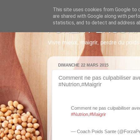
This site uses cookies from Google to de
are shared with Google along with perfo
statistics, and to detect and address a
FORZA PERSON
Vivre mieux, maigrir, perdre du poi
DIMANCHE 22 MARS 2015
Comment ne pas culpabiliser avec
#Nutrion,#Maigrir
Comment ne pas culpabiliser avec
#Nutrion
,
#Maigrir
— Coach Poids Sante (@ForzaP