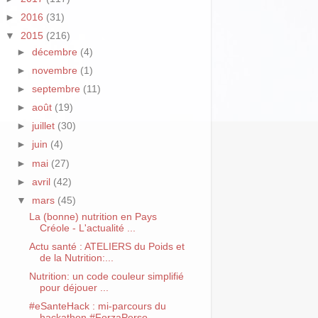
►
2016
(31)
▼
2015
(216)
►
décembre
(4)
►
novembre
(1)
►
septembre
(11)
►
août
(19)
►
juillet
(30)
►
juin
(4)
►
mai
(27)
►
avril
(42)
▼
mars
(45)
La (bonne) nutrition en Pays
Créole - L'actualité ...
Actu santé : ATELIERS du Poids et
de la Nutrition:...
Nutrition: un code couleur simplifié
pour déjouer ...
#eSanteHack : mi-parcours du
hackathon #ForzaPerso...