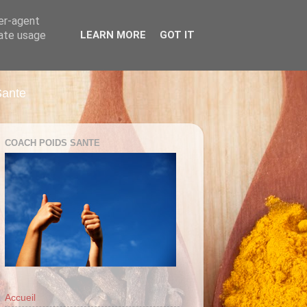
ser-agent
rate usage
LEARN MORE
GOT IT
Sante
COACH POIDS SANTE
Accueil