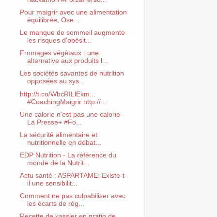
Pour maigrir avec une alimentation
équilibrée, Ose...
Le manque de sommeil augmente
les risques d'obésit...
Fromages végétaux : une
alternative aux produits l...
Les sociétés savantes de nutrition
opposées au sys...
http://t.co/WbcRILlEkm...
#CoachingMaigrir http://...
Une calorie n'est pas une calorie -
La Presse+ #Fo...
La sécurité alimentaire et
nutritionnelle en débat...
EDP Nutrition - La référence du
monde de la Nutrit...
Actu santé : ASPARTAME: Existe-t-
il une sensibilit...
Comment ne pas culpabiliser avec
les écarts de rég...
Recette de kassler en gratin de