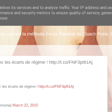
liver its services and to analyze traffic. Your IP address and u
rmance and security metrics to ensure quality of service, gene
buse.
A
ds en suivant la méthode Forza Persona de Coach Poids 
 les écarts de régime ! http://t.co/FNF3pl91Aj
 les écarts de régime !
http://t.co/FNF3pl91Aj
ersona)
March 22, 2015