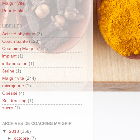
Maigrir Vite
Pour le plaisir
LIBELLÉS
Activité physique
(3)
Coach Santé
(120)
Coaching Maigrir
(151)
implant
(1)
inflammation
(1)
Jeûne
(1)
Maigrir vite
(244)
microjeune
(1)
Obésité
(4)
Self tracking
(1)
sucre
(1)
ARCHIVES DE COACHING MAIGRIR
▼
2018
(158)
►
octobre
(7)