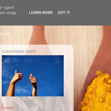
ser-agent
rate usage
LEARN MORE
GOT IT
Sante
COACH POIDS SANTE
Accueil