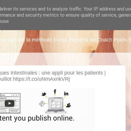
liver its services and to analyze traffic. Your IP address and u
rmance and security metrics to ensure quality of service, gene
buse.
A
ds en suivant la méthode Forza Persona de Coach Poids 
s Intestinales : une appli pour les patients |
illot https://t.co/uNmAxnkVRj