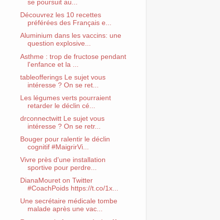
se poursuit au...
Découvrez les 10 recettes
préférées des Français e...
Aluminium dans les vaccins: une
question explosive...
Asthme : trop de fructose pendant
l'enfance et la ...
tableofferings Le sujet vous
intéresse ? On se ret...
Les légumes verts pourraient
retarder le déclin cé...
drconnectwitt Le sujet vous
intéresse ? On se retr...
Bouger pour ralentir le déclin
cognitif #MaigrirVi...
Vivre près d'une installation
sportive pour perdre...
DianaMouret on Twitter
#CoachPoids https://t.co/1x...
Une secrétaire médicale tombe
malade après une vac...