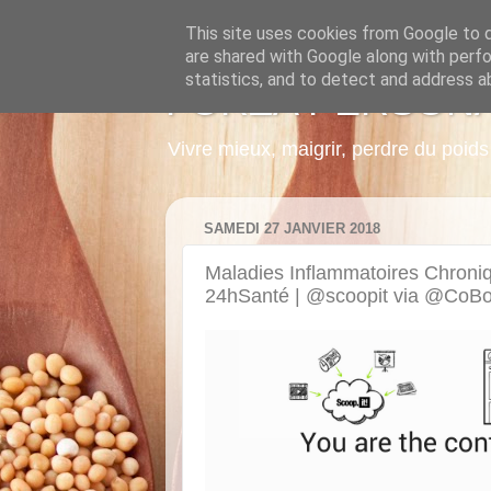
This site uses cookies from Google to de
are shared with Google along with perfo
statistics, and to detect and address a
FORZA PERSON
Vivre mieux, maigrir, perdre du poi
SAMEDI 27 JANVIER 2018
Maladies Inflammatoires Chronique
24hSanté | @scoopit via @CoBou