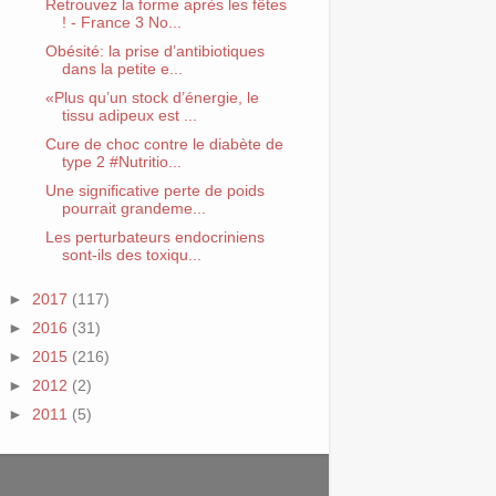
Retrouvez la forme après les fêtes
! - France 3 No...
Obésité: la prise d’antibiotiques
dans la petite e...
«Plus qu’un stock d’énergie, le
tissu adipeux est ...
Cure de choc contre le diabète de
type 2 #Nutritio...
Une significative perte de poids
pourrait grandeme...
Les perturbateurs endocriniens
sont-ils des toxiqu...
►
2017
(117)
►
2016
(31)
►
2015
(216)
►
2012
(2)
►
2011
(5)